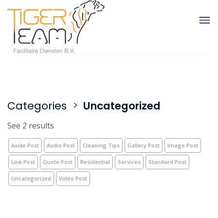
Categories
Uncategorized
See 2 results
Aside Post
Audio Post
Cleaning Tips
Gallery Post
Image Post
Link Post
Quote Post
Residential
Services
Standard Post
Uncategorized
Video Post