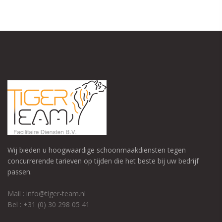
Wij bieden u hoogwaardige schoonmaakdiensten tegen
concurrerende tarieven op tijden die het beste bij uw bedrijf
passen.
Mail : info@tiger-team.nl
Bel : +31 (0) 30 298 05 41