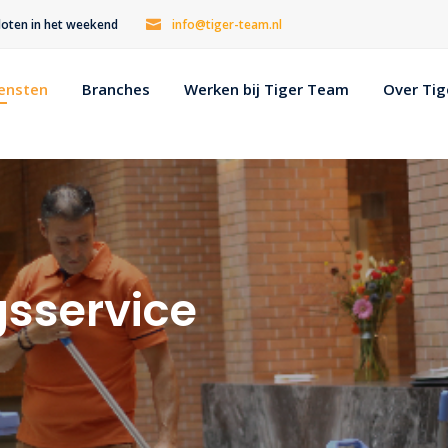
esloten in het weekend
info@tiger-team.nl
ensten
Branches
Werken bij Tiger Team
Over Ti
gsservice