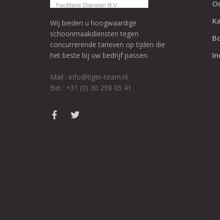
O
K
Wij bieden u hoogwaardige
schoonmaakdiensten tegen
B
concurrerende tarieven op tijden die
In
het beste bij uw bedrijf passen.
Mail : info@tiger-team.nl
Bel : +31 (0) 30 298 05 41