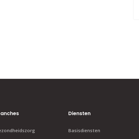
ranches
Diensten
ezondheidszorg
Basisdiensten