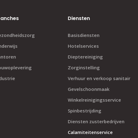
ranches
Diensten
ezondheidszorg
Basisdiensten
nderwijs
Hotelservices
antoren
Dieptereiniging
ouwoplevering
Zorginstelling
dustrie
Verhuur en verkoop sanitair
Gevelschoonmaak
Winkelreinigingsservice
Spinbestrijding
Diensten zusterbedrijven
Calamiteitenservice