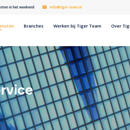
esloten in het weekend
info@tiger-team.nl
ensten
Branches
Werken bij Tiger Team
Over Ti
rvice