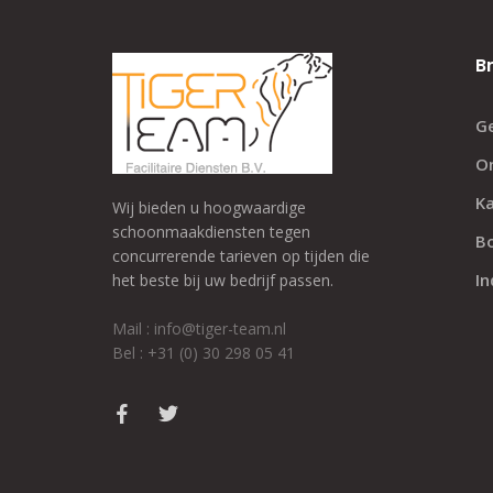
B
G
O
K
Wij bieden u hoogwaardige
schoonmaakdiensten tegen
B
concurrerende tarieven op tijden die
In
het beste bij uw bedrijf passen.
Mail : info@tiger-team.nl
Bel : +31 (0) 30 298 05 41