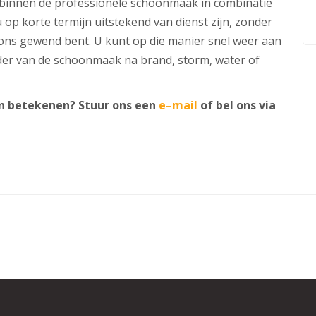
 binnen de professionele schoonmaak in combinatie
 op korte termijn uitstekend van dienst zijn, zonder
an ons gewend bent. U kunt op die manier snel weer aan
der van de schoonmaak na brand, storm, water of
n betekenen? Stuur ons een
e–mail
of bel ons via